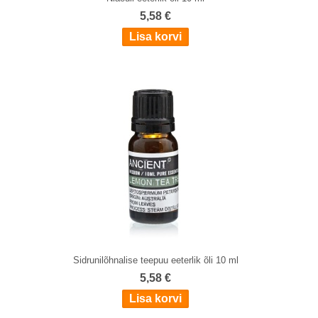
5,58 €
Sidrunilõhnalise teepuu eeterlik õli 10 ml
5,58 €