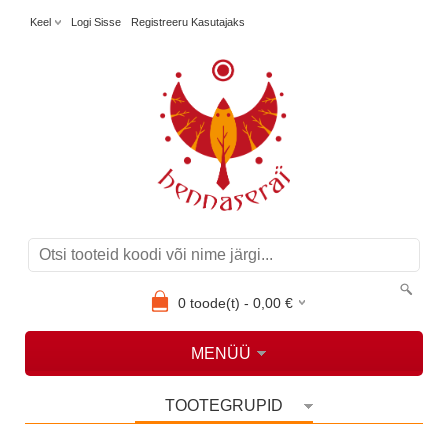
Keel
Logi Sisse
Registreeru Kasutajaks
0
toode(t) -
0,00
€
MENÜÜ
TOOTEGRUPID