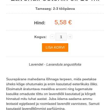
Tarneaeg:
2-3 tööpäeva
5,58 €
Hind:
Kogus:
Lavendel -
Lavandula angustifolia
Suurepärane mahedama lõhnaga terpeen, mida peetakse
üheks kõige ohutumaks ja enim kasutatud eeterlikuks õliks.
Eksimatult äratuntava meeldiva aroomi ning lugematute
kasulike omaduste tõttu on lavendliõli kasutatud ja kõrgelt
hinnatud mitu tuhat aastat. Juba iidama-aadama ammu
leotasid egiptlased ja roomlased lavendlit vannivees. Samuti
kasutasid lavendlitõmmist parfüümina.